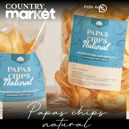
Pide Aquí
Papas chips
natural