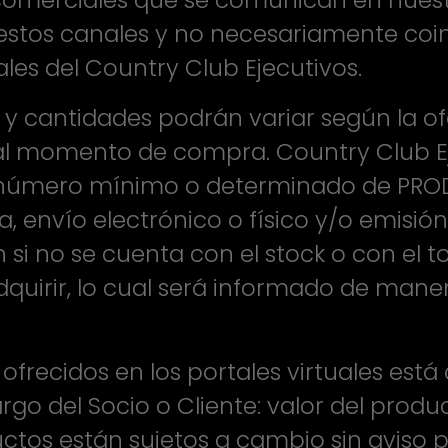
 comerciales que se comunican en nuest
estos canales y no necesariamente coin
les del Country Club Ejecutivos.
ck y cantidades podrán variar según la
al momento de compra. Country Club Ej
n número mínimo o determinado de PRO
nta, envío electrónico o físico y/o emis
si no se cuenta con el stock o con el t
dquirir, lo cual será informado de maner
 ofrecidos en los portales virtuales est
go del Socio o Cliente: valor del produ
ctos están sujetos a cambio sin aviso 