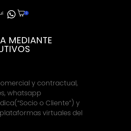
uí
0
A MEDIANTE
UTIVOS
comercial y contractual,
es, whatsapp
dica(“Socio o Cliente”) y
 plataformas virtuales del