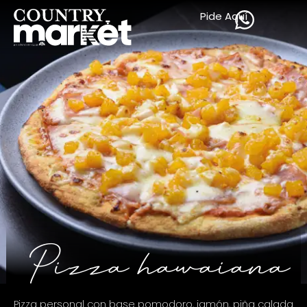
Pide Aquí
Pizza hawaiana
Pizza personal con base pomodoro, jamón, piña calada